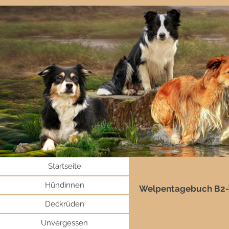
Startseite
Hündinnen
Welpentagebuch B2
Deckrüden
Unvergessen