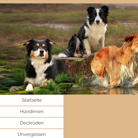
Startseite
Hündinnen
Deckrüden
Unvergessen